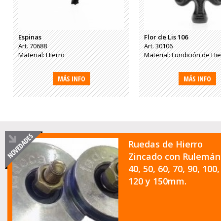
Espinas
Flor de Lis 106
Art. 70688
Art. 30106
Material: Hierro
Material: Fundición de Hie
MÁS INFO
MÁS INFO
Ruedas de Hierro
Zincado con Rulemán
40, 50, 60, 70, 90, 100,
120 y 150mm.